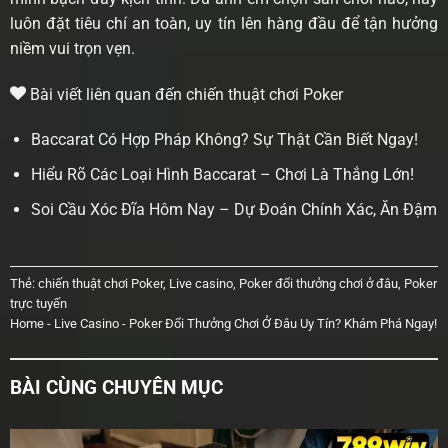
luôn đặt tiêu chí an toàn, uy tín lên hàng đầu để tận hưởng
niềm vui trọn vẹn.
Bài viết liên quan đến chiến thuật chơi Poker
Baccarat Có Hợp Pháp Không? Sự Thật Cần Biết Ngay!
Hiểu Rõ Các Loại Hình Baccarat – Chơi Là Thắng Lớn!
Soi Cầu Xóc Đĩa Hôm Nay – Dự Đoán Chính Xác, Ăn Đậm
Thẻ:
chiến thuật chơi Poker
,
Live casino
,
Poker đổi thưởng chơi ở đâu
,
Poker
trực tuyến
Home
-
Live Casino
-
Poker Đổi Thưởng Chơi Ở Đâu Uy Tín? Khám Phá Ngay!
BÀI CÙNG CHUYÊN MỤC