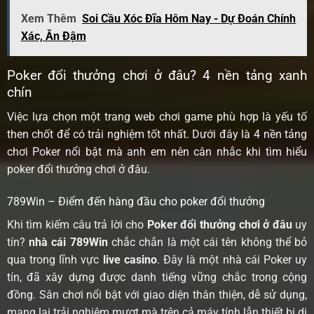
Xem Thêm
Soi Cầu Xóc Đĩa Hôm Nay - Dự Đoán Chính
Xác, Ăn Đậm
Poker đổi thưởng chơi ở đâu? 4 nền tảng xanh
chín
Việc lựa chọn một trang web chơi game phù hợp là yếu tố
then chốt để có trải nghiệm tốt nhất. Dưới đây là 4 nền tảng
chơi Poker nổi bật mà anh em nên cân nhắc khi tìm hiểu
poker đổi thưởng chơi ở đâu.
789Win – Điểm đến hàng đầu cho poker đổi thưởng
Khi tìm kiếm câu trả lời cho
Poker đổi thưởng chơi ở đâu
uy
tín?
nhà cái 789Win
chắc chắn là một cái tên không thể bỏ
qua trong lĩnh vực
live casino
. Đây là một nhà cái Poker uy
tín, đã xây dựng được danh tiếng vững chắc trong cộng
đồng. Sân chơi nổi bật với giao diện thân thiện, dễ sử dụng,
mang lại trải nghiệm mượt mà trên cả máy tính lẫn thiết bị di