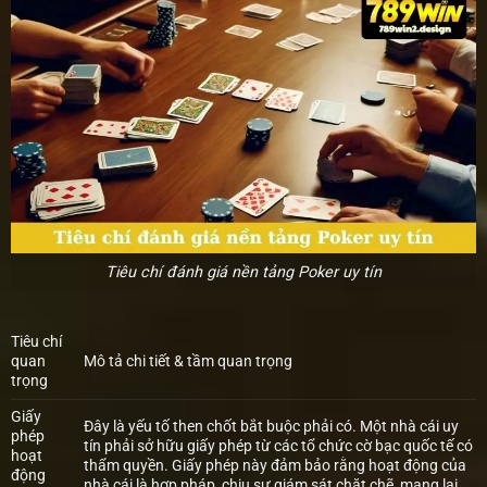
Tiêu chí đánh giá nền tảng Poker uy tín
Tiêu chí
quan
Mô tả chi tiết & tầm quan trọng
trọng
Giấy
Đây là yếu tố then chốt bắt buộc phải có. Một nhà cái uy
phép
tín phải sở hữu giấy phép từ các tổ chức cờ bạc quốc tế có
hoạt
thẩm quyền. Giấy phép này đảm bảo rằng hoạt động của
động
nhà cái là hợp pháp, chịu sự giám sát chặt chẽ, mang lại