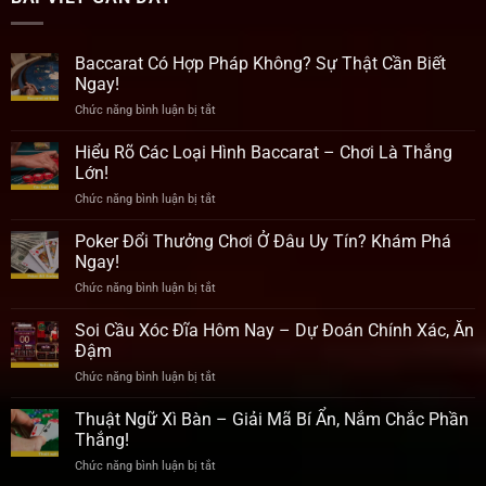
Baccarat Có Hợp Pháp Không? Sự Thật Cần Biết
Ngay!
Chức năng bình luận bị tắt
ở
Baccarat
Có
Hiểu Rõ Các Loại Hình Baccarat – Chơi Là Thắng
Hợp
Lớn!
Pháp
Chức năng bình luận bị tắt
ở
Không?
Hiểu
Sự
Rõ
Poker Đổi Thưởng Chơi Ở Đâu Uy Tín? Khám Phá
Thật
Các
Cần
Ngay!
Loại
Biết
Chức năng bình luận bị tắt
ở
Hình
Ngay!
Poker
Baccarat
Đổi
Soi Cầu Xóc Đĩa Hôm Nay – Dự Đoán Chính Xác, Ăn
–
Thưởng
Chơi
Đậm
Chơi
Là
Chức năng bình luận bị tắt
ở
Ở
Thắng
Soi
Đâu
Lớn!
Cầu
Thuật Ngữ Xì Bàn – Giải Mã Bí Ẩn, Nắm Chắc Phần
Uy
Xóc
Tín?
Thắng!
Đĩa
Khám
Chức năng bình luận bị tắt
ở
Hôm
Phá
Thuật