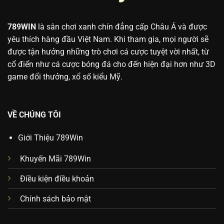
789WIN
là sân chơi xanh chín đẳng cấp Châu Á và được
yêu thích hàng đầu Việt Nam. Khi tham gia, mọi người sẽ
được tận hưởng những trò chơi cá cược tuyệt vời nhất, từ
cổ điển như cá cược bóng đá cho đến hiện đại hơn như 3D
game đổi thưởng, xổ số kiểu Mỹ.
VỀ CHÚNG TÔI
Giới Thiệu 789Win
Khuyến Mãi 789Win
Điều kiện điều khoản
Chính sách bảo mật