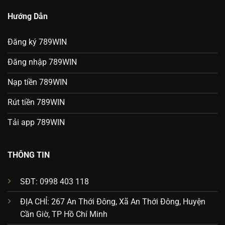
Hướng Dẫn
Đăng ký 789WIN
Đăng nhập 789WIN
Nạp tiền 789WIN
Rút tiền 789WIN
Tải app 789WIN
THÔNG TIN
SĐT: 0998 403 118
ĐỊA CHỈ: 267 An Thới Đông, Xã An Thới Đông, Huyện
Cần Giờ, TP Hồ Chí Minh