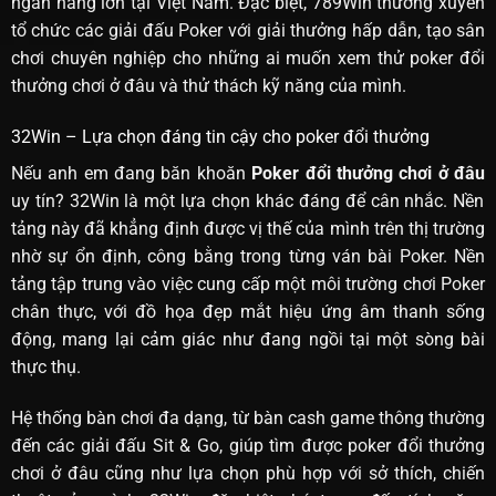
ngân hàng lớn tại Việt Nam. Đặc biệt, 789Win thường xuyên
tổ chức các giải đấu Poker với giải thưởng hấp dẫn, tạo sân
chơi chuyên nghiệp cho những ai muốn xem thử poker đổi
thưởng chơi ở đâu và thử thách kỹ năng của mình.
32Win – Lựa chọn đáng tin cậy cho poker đổi thưởng
Nếu anh em đang băn khoăn
Poker đổi thưởng chơi ở đâu
uy tín? 32Win là một lựa chọn khác đáng để cân nhắc. Nền
tảng này đã khẳng định được vị thế của mình trên thị trường
nhờ sự ổn định, công bằng trong từng ván bài Poker. Nền
tảng tập trung vào việc cung cấp một môi trường chơi Poker
chân thực, với đồ họa đẹp mắt hiệu ứng âm thanh sống
động, mang lại cảm giác như đang ngồi tại một sòng bài
thực thụ.
Hệ thống bàn chơi đa dạng, từ bàn cash game thông thường
đến các giải đấu Sit & Go, giúp tìm được poker đổi thưởng
chơi ở đâu cũng như lựa chọn phù hợp với sở thích, chiến