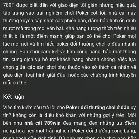
789F được biết đến với giao diện tối giản nhưng hiệu quả,
tập trung vào trải nghiệm chơi Poker cốt lõi. nhà cái này
thường xuyên cập nhật các phiên bản, đảm bảo tính ổn định
mượt mà trong mọi ván bài. Khả năng tương thích trên nhiều
thiết bị là một điểm mạnh, giúp bạn có thể chơi Poker mọi
lúc mọi nơi và tìm hiểu poker đổi thưởng chơi ở đâu nhanh
chóng.
Sân chơi cam kết về tính công bằng, bảo mật thông
tin, cùng dịch vụ hỗ trợ khách hàng nhanh chóng. Việc lựa
chọn giữa các sân chơi phụ thuộc vào sở thích cá nhân về
giao diện, loại hình giải đấu, hoặc các chương trình khuyến
mãi cụ thể.
Kết luận
Việc tìm kiếm câu trả lời cho
Poker đổi thưởng chơi ở đâu
uy
tín? không còn là điều khó khăn với những gợi ý trên. Mỗi
bên như
nhà cái 789win
đều mang đến những ưu điểm
riêng, hứa hẹn một trải nghiệm Poker đổi thưởng công bằng,
minh bạch đầy kịch tính. Dù anh em chọn sân chơi nào, hãy