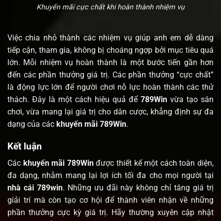
Khuyến mãi cực chất khi hoàn thành nhiệm vụ
Việc chia nhỏ thành các nhiệm vụ giúp anh em dễ dàng
tiếp cận, tham gia, không bị choáng ngợp bởi mục tiêu quá
lớn. Mỗi nhiệm vụ hoàn thành là một bước tiến gần hơn
đến các phần thưởng giá trị. Các phần thưởng “cực chất”
là động lực lớn để người chơi nỗ lực hoàn thành các thử
thách. Đây là một cách hiệu quả để
789Win
vừa tạo sân
chơi, vừa mang lại giá trị cho dân cược, khẳng định sự đa
dạng của các
khuyến mãi 789Win
.
Kết luận
Các
khuyến mãi 789Win
được thiết kế một cách toàn diện,
đa dạng, nhằm mang lại lợi ích tối đa cho mọi người tại
nhà cái 789win
. Những ưu đãi này không chỉ tăng giá trị
giải trí mà còn tạo cơ hội để thành viên nhận về những
phần thưởng cực kỳ giá trị. Hãy thường xuyên cập nhật