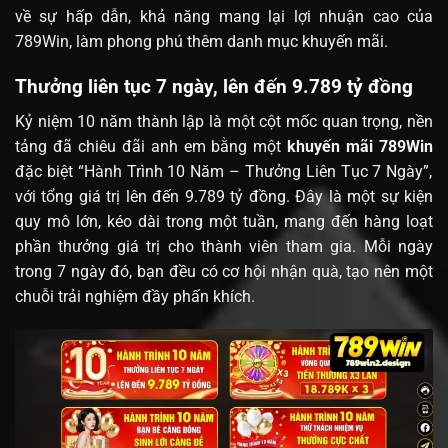
về sự hấp dẫn, khả năng mang lại lợi nhuận cao của
789Win, làm phong phú thêm danh mục khuyến mãi.
Thưởng liên tục 7 ngày, lên đến 9.789 tỷ đồng
Kỷ niệm 10 năm thành lập là một cột mốc quan trọng, nền
tảng đã chiêu đãi anh em bằng một
khuyến mãi 789Win
đặc biệt “Hành Trình 10 Năm – Thưởng Liên Tục 7 Ngày”,
với tổng giá trị lên đến 9.789 tỷ đồng. Đây là một sự kiện
quy mô lớn, kéo dài trong một tuần, mang đến hàng loạt
phần thưởng giá trị cho thành viên tham gia. Mỗi ngày
trong 7 ngày đó, bạn đều có cơ hội nhận quà, tạo nên một
chuỗi trải nghiệm đầy phấn khích.