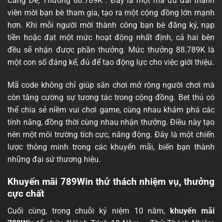
Càng Dễ, Thưởng 88.789K”. Đây là một mã ưu đãi thành
viên mời bạn bè tham gia, tạo ra một cộng đồng lớn mạnh
hơn. Khi mỗi người mời thành công bạn bè đăng ký, nạp
tiền hoặc đạt một mức hoạt động nhất định, cả hai bên
đều sẽ nhận được phần thưởng. Mức thưởng 88.789K là
một con số đáng kể, đủ để tạo động lực cho việc giới thiệu.
Mã code không chỉ giúp sân chơi mở rộng người chơi mà
còn tăng cường sự tương tác trong cộng đồng. Bet thủ có
thể chia sẻ niềm vui chơi game, cùng nhau khám phá các
tính năng, đồng thời cùng nhau nhận thưởng. Điều này tạo
nên một môi trường tích cực, năng động. Đây là một chiến
lược thông minh trong các khuyến mãi, biến bạn thành
những đại sứ thương hiệu.
Khuyến mãi 789Win thử thách nhiệm vụ, thưởng
cực chất
Cuối cùng, trong chuỗi kỷ niệm 10 năm,
khuyến mãi